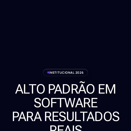
INSTITUCIONAL 2026
ALTO PADRÃO EM
Serviços
SOFTWARE
Sobre
PARA RESULTADOS
Clientes
REAIS