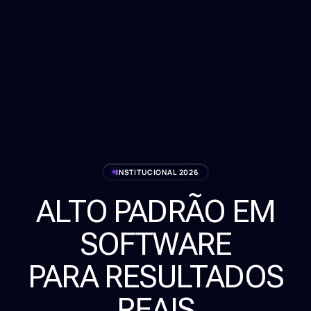
INSTITUCIONAL 2026
ALTO PADRÃO EM
Serviços
SOFTWARE
Sobre
PARA RESULTADOS
Clientes
REAIS