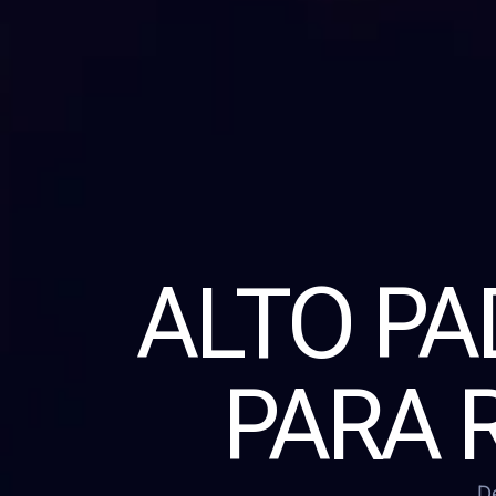
ALTO P
PARA 
D