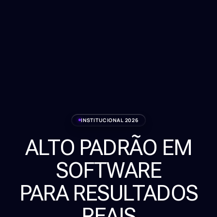
INSTITUCIONAL 2026
ALTO PADRÃO EM
Serviços
SOFTWARE
Sobre
PARA RESULTADOS
Clientes
REAIS