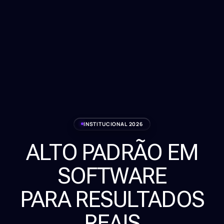
INSTITUCIONAL 2026
ALTO PADRÃO EM
Serviços
SOFTWARE
Sobre
PARA RESULTADOS
Clientes
REAIS