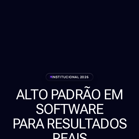
INSTITUCIONAL 2026
ALTO PADRÃO EM
Serviços
SOFTWARE
Sobre
PARA RESULTADOS
Clientes
REAIS