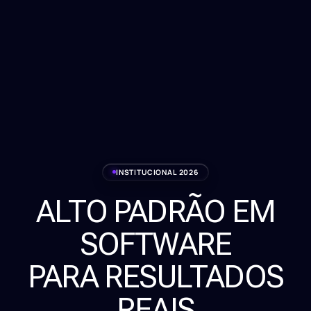
INSTITUCIONAL 2026
ALTO PADRÃO EM
Serviços
SOFTWARE
Sobre
PARA RESULTADOS
Clientes
REAIS