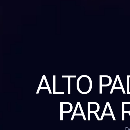
ALTO P
PARA 
D