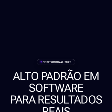
INSTITUCIONAL 2026
ALTO PADRÃO EM
Serviços
SOFTWARE
Sobre
PARA RESULTADOS
Clientes
REAIS