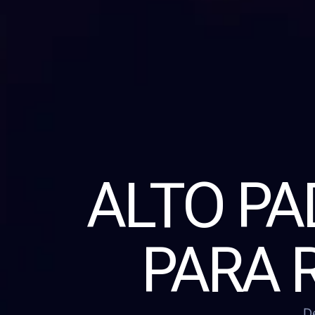
ALTO P
PARA 
D