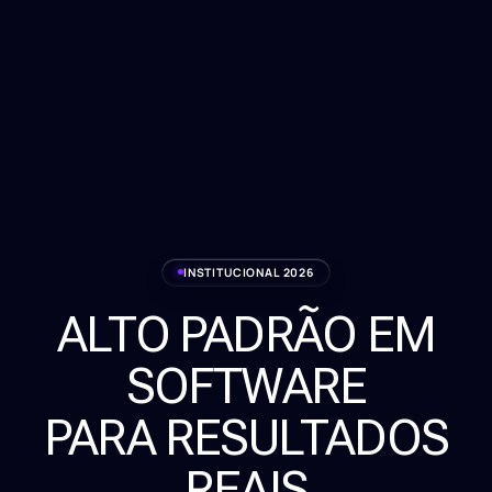
INSTITUCIONAL 2026
ALTO PADRÃO EM
Serviços
SOFTWARE
Sobre
PARA RESULTADOS
Clientes
REAIS