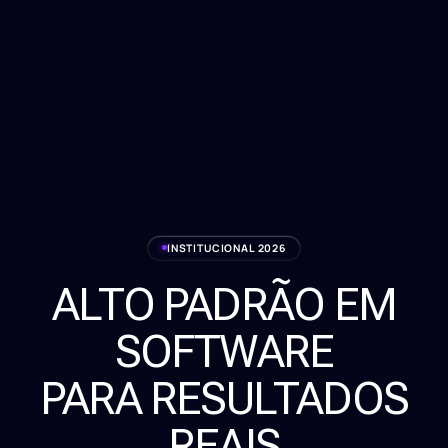
INSTITUCIONAL 2026
ALTO PADRÃO EM
Serviços
SOFTWARE
Sobre
PARA RESULTADOS
Clientes
REAIS