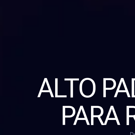
ALTO P
PARA 
D