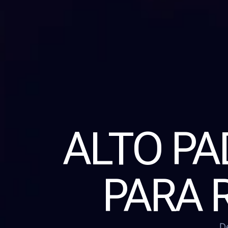
ALTO P
PARA 
D