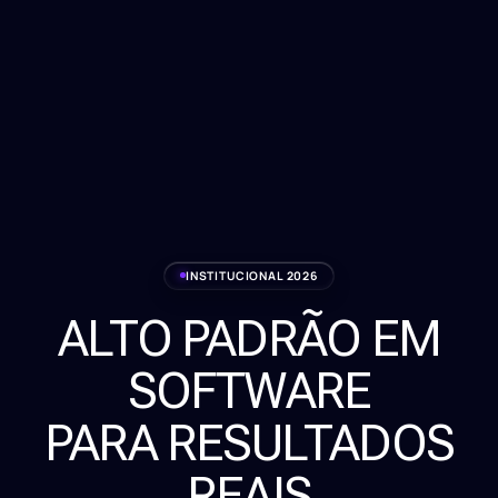
INSTITUCIONAL 2026
ALTO PADRÃO EM
Serviços
SOFTWARE
Sobre
PARA RESULTADOS
Clientes
REAIS