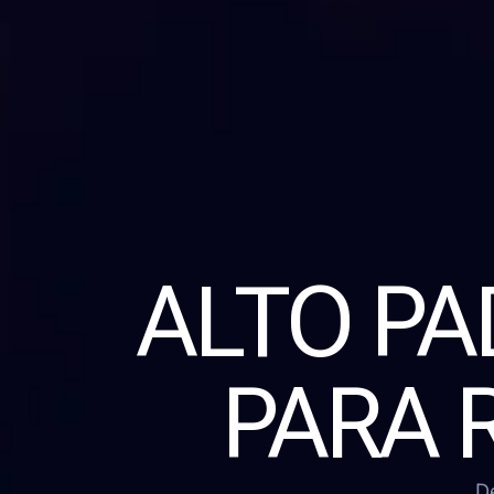
ALTO P
PARA 
D