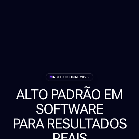
INSTITUCIONAL 2026
ALTO PADRÃO EM
Serviços
SOFTWARE
Sobre
PARA RESULTADOS
Clientes
REAIS