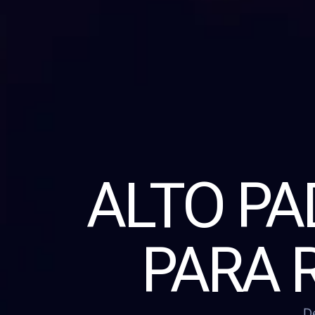
ALTO P
PARA 
D