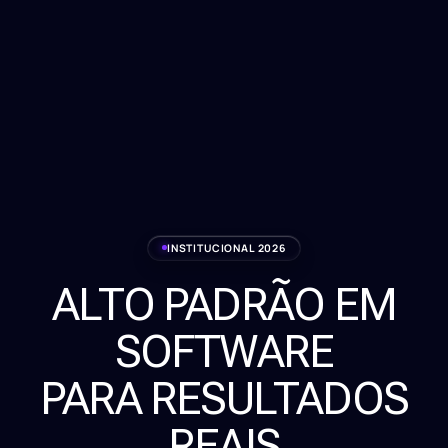
INSTITUCIONAL 2026
ALTO PADRÃO EM
Serviços
SOFTWARE
Sobre
PARA RESULTADOS
Clientes
REAIS