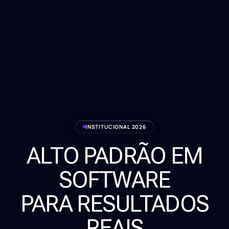
INSTITUCIONAL 2026
ALTO PADRÃO EM
Serviços
SOFTWARE
Sobre
PARA RESULTADOS
Clientes
REAIS