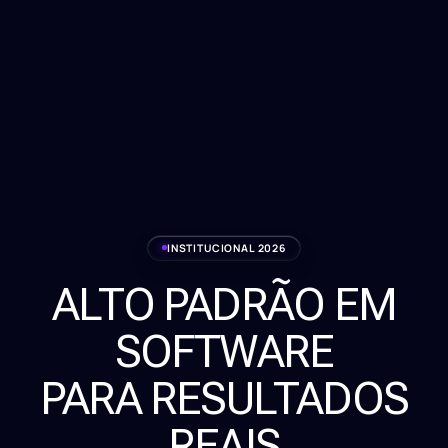
INSTITUCIONAL 2026
ALTO PADRÃO EM
Serviços
SOFTWARE
Sobre
PARA RESULTADOS
Clientes
REAIS