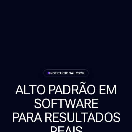
INSTITUCIONAL 2026
ALTO PADRÃO EM
Serviços
SOFTWARE
Sobre
PARA RESULTADOS
Clientes
REAIS