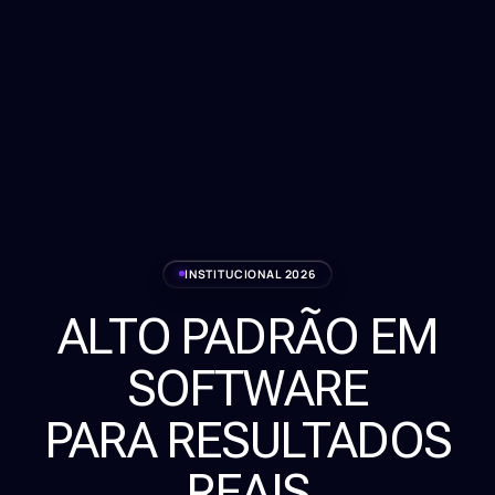
INSTITUCIONAL 2026
ALTO PADRÃO EM
Serviços
SOFTWARE
Sobre
PARA RESULTADOS
Clientes
REAIS