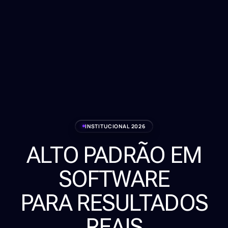
INSTITUCIONAL 2026
ALTO PADRÃO EM
Serviços
SOFTWARE
Sobre
PARA RESULTADOS
Clientes
REAIS