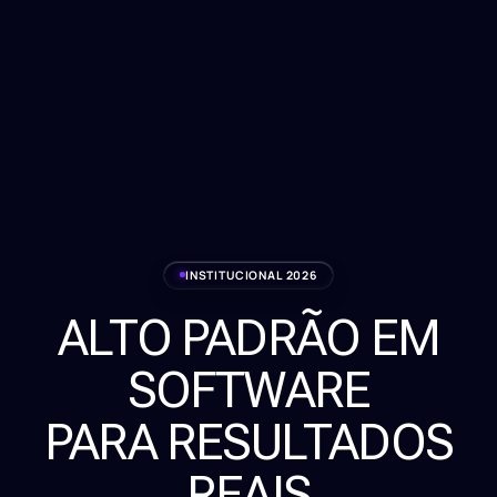
INSTITUCIONAL 2026
ALTO PADRÃO EM
Serviços
SOFTWARE
Sobre
PARA RESULTADOS
Clientes
REAIS