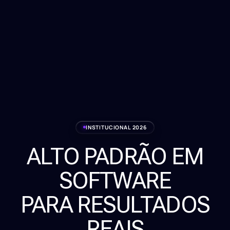
INSTITUCIONAL 2026
ALTO PADRÃO EM
Serviços
SOFTWARE
Sobre
PARA RESULTADOS
Clientes
REAIS