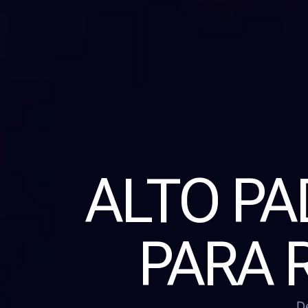
ALTO P
PARA 
D