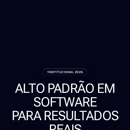
INSTITUCIONAL 2026
ALTO PADRÃO EM
Serviços
SOFTWARE
Sobre
PARA RESULTADOS
Clientes
REAIS