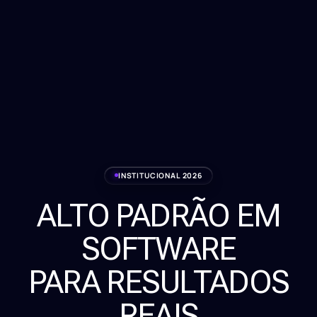
INSTITUCIONAL 2026
ALTO PADRÃO EM
Serviços
SOFTWARE
Sobre
PARA RESULTADOS
Clientes
REAIS