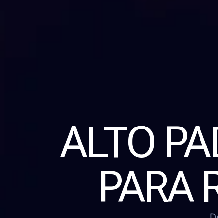
ALTO P
PARA 
D